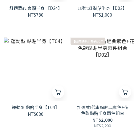
舒適背心 套頭半身 【D24】
加強式I 黏貼半身【D02】
NT$780
NT$1,000
【經典熱銷】暢銷20年
運動型 黏貼半身【T04】
加強式I代束胸經典素色+花
色款黏貼半身兩件組合
NT$680
【D02】
NT$2,000
NT$2,200