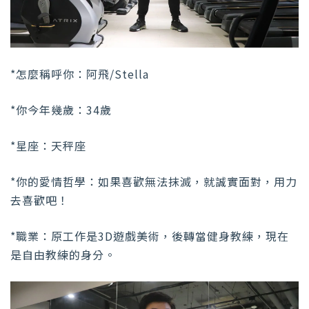
*怎麼稱呼你：阿飛/Stella
*你今年幾歲：34歲
*星座：天秤座
*你的愛情哲學：如果喜歡無法抹滅，就誠實面對，用力
去喜歡吧！
*職業：原工作是3D遊戲美術，後轉當健身教練，現在
是自由教練的身分。