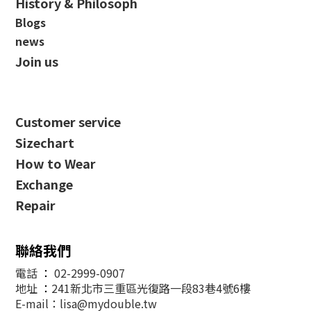
History & Philosoph
Blogs
news
Join us
Customer service
Sizechart
How to Wear
Exchange
Repair
聯絡我們
電話
：
02-2999-0907
地址
：
241新北市三重區光復路一段83巷4號6樓
E-mail：lisa@mydouble.tw