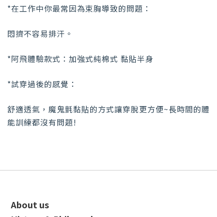
*在工作中你最常因為束胸導致的問題：
悶擠不容易排汗。
*阿飛體驗款式：加強式純棉式 黏貼半身
*試穿過後的感覺：
舒適透氣，魔鬼氈黏貼的方式讓穿脫更方便~
長時間的體
能訓練都沒有問題!
About us