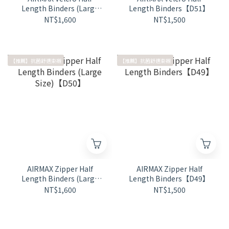
Length Binders (Large
Length Binders【D51】
Size)【D52】
NT$1,600
NT$1,500
【推薦】抗菌舒適束襯
【推薦】抗菌舒適束襯
AIRMAX Zipper Half
AIRMAX Zipper Half
Length Binders (Large
Length Binders【D49】
Size)【D50】
NT$1,600
NT$1,500