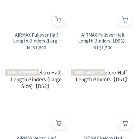
AIRMAX Pullover Half
AIRMAX Pullover Half
Length Binders (Large
Length Binders【D53】
Size)【D54】
NT$1,600
NT$1,500
【推薦】抗菌舒適束襯
【推薦】抗菌舒適束襯
AIRMAX Velcro Half
AIRMAX Velcro Half