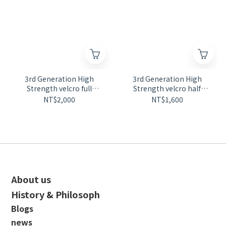
3rd Generation High
3rd Generation High
Strength velcro full
Strength velcro half
length【D45】
length【D43】
NT$2,000
NT$1,600
About us
History & Philosoph
Blogs
news