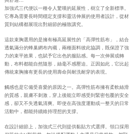
與舒適…
加強式三代便以一種令人驚嘆的延展性，樹立了全新標準。
它專為需要長時間穩定支撐和靈活伸展的使用者設計，從材
質到結構都展現出對細節的極致講究。
這款束胸選用的是擁有極高延展性的「高彈性筋布」，結合
透氣滿分的蜂巢網布內襯，兩種面料彼此協調，既保證了強
力的束平效果，也賦予它出色的服貼感。每一次伸展或轉
動，布料都能自然隨形，絲毫不感壓迫。正因如此，它比起
傳統束胸擁有更長的使用壽命與耐洗耐穿的表現。
觸感也是它備受喜愛的原因之一。高彈性筋布擁有柔軟絲滑
的質感，親膚不刺激，穿上後能立即感受到緊密包覆的安全
感，卻又不失透氣清爽。即使在高強度運動或一整天的日常
活動中，都能持續維持理想的支撐。
在設計細節上，加強式三代則提供黏貼方式選擇。領口採用