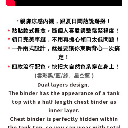
親膚涼感內襯，跟夏日悶熱說掰掰！
*
黏貼款式概念，隨個人喜愛調整鬆緊程度！
*
*
領口完美車縫，不用再擔心領口太低問題！
一件兩式設計，就是要讓你束胸背心一次搞
*
定！
四款流行配色，快把大自然色系穿在身上！
*
(
/
/
)
雲彩黑
藍
綠、星空藍
Dual layers design.
The binder has the appearance of a tank
top with a half length chest binder as
inner layer.
Chest binder is perfectly hidden within
the tank top, so you can wear with total