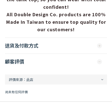
confident!
All Double Design Co. products are 100%
Made In Taiwan to ensure top quality for
our customers!
送貨及付款方式
顧客評價
尚未有任何評價