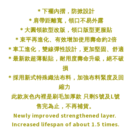
＊
下襬內摺，防掀設計
＊
肩帶距離寬，領口不易外露
＊
大圓領款型改版，領口版型更服貼
2
＊
束平再進化、有效增加使用壽命約
倍
＊
車工進化，雙線彈性設計，更加堅固、舒適
＊
最新款超薄黏貼，耐用度壽命升級，絕不破
損
＊
採用新式特殊織法布料，加強布料緊度及回
縮力
S
L
此款灰色內裡是刷毛加厚款 只剩
號及
號
售完為止，不再補貨。
Newly improved strengthened layer.
Increased lifespan of about 1.5 times.