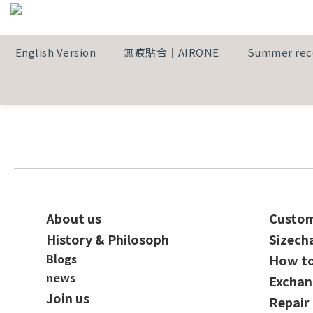
English Version
無痕貼合｜AIRONE
Summer re
About us
Custom
History & Philosoph
Sizech
Blogs
How t
news
Exchan
Join us
Repair