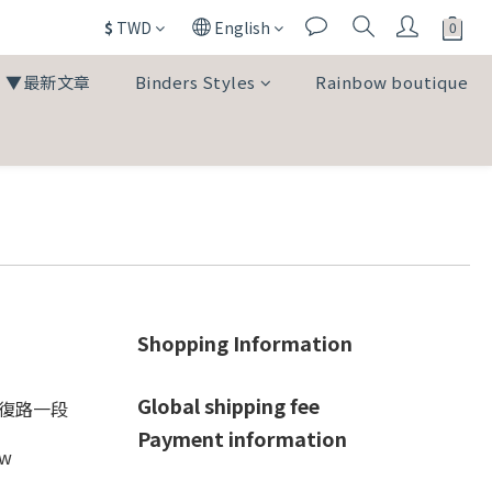
$
TWD
English
▼最新文章
Binders Styles
Rainbow boutique
Shopping Information
Global shipping fee
光復路一段
Payment information
tw