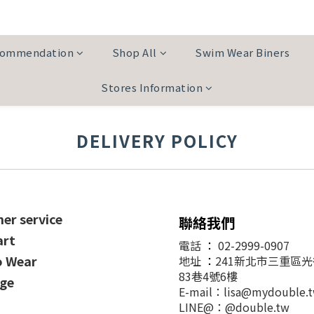
commendation
Shop All
Swim Wear Biners
Stores Information
DELIVERY POLICY
er service
聯絡我們
art
電話
：
02-2999-0907
o Wear
地址
：
241新北市三重區
83巷4號6樓
ge
E-mail：lisa@mydouble.
LINE@：@double.tw