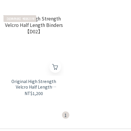
【經典熱銷】暢銷20年
Original High Strength
Velcro Half Length
Binders 【D02】
NT$1,200
1