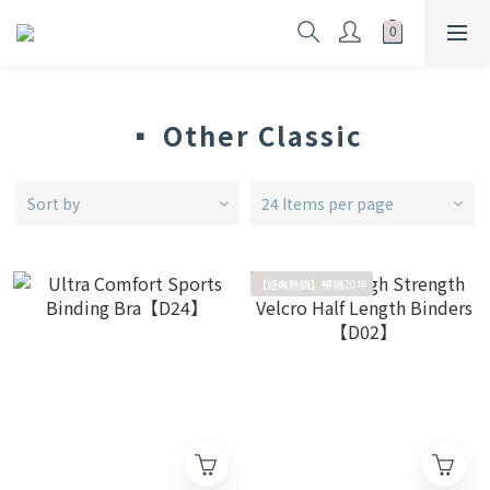
▪ Other Classic
Sort by
24 Items per page
【經典熱銷】暢銷20年