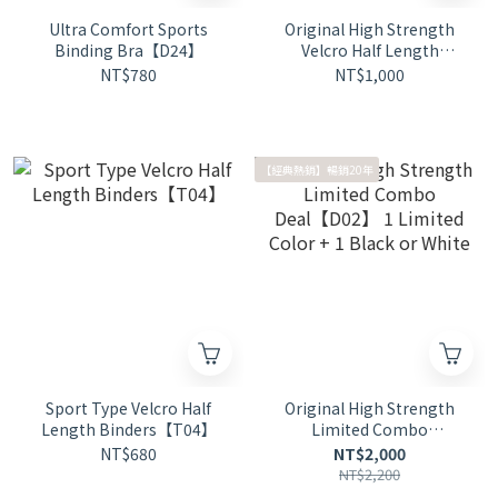
Ultra Comfort Sports
Original High Strength
Binding Bra【D24】
Velcro Half Length
Binders 【D02】
NT$780
NT$1,000
【經典熱銷】暢銷20年
Sport Type Velcro Half
Original High Strength
Length Binders【T04】
Limited Combo
Deal【D02】 1 Limited
NT$680
NT$2,000
Color + 1 Black or White
NT$2,200