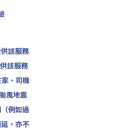
驗
提供該服務
供該服務
在家、司機
颱風地震
期（例如過
順延，亦不