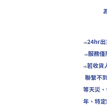
24h
📣
服務僅
📣
若收貨
📣
聯繫
不
等天災
、
年、特定