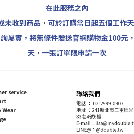
在此服務之內
或未收到商品，可於訂購當日起五個工作天
詢屬實，將無條件贈送官網購物金100元，
天，
一張訂單限申請一次
er service
聯絡我們
art
電話
：
02-2999-0907
o Wear
地址
：
241新北市三重區
83巷4號6樓
ge
E-mail：lisa@mydouble.
LINE@：@double.tw