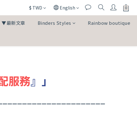
$
TWD
English
▼最新文章
Binders Styles
Rainbow boutique
配服務
』」
______________________