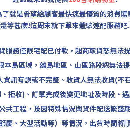
為了就是希望給顧客最快速最優質的消費體
還等甚麼!這周末就下單來體驗速配服務吧!
r出貨服務僅限宅配已付款，超商取貨恕無法
限本島區域，離島地區、山區路段恕無法提
人資訊有誤或不完整、收貨人無法收貨(不
到、
拒收)、
訂單完成後變更地址及時段、遇
公共
工程，
及因特殊情況與貨件配送繁盛
節
慶、
大型活動等）等情況，
出貨時間將