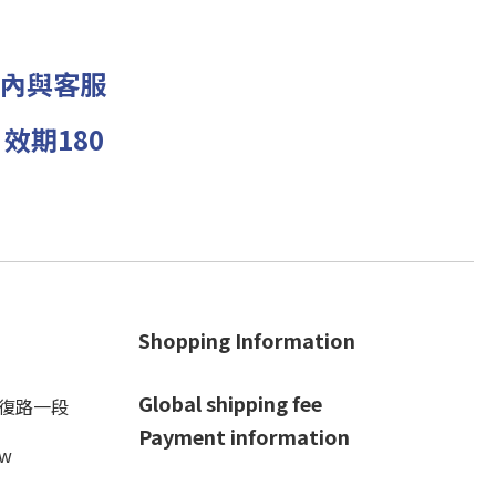
內與客服
效期180
Shopping Information
Global shipping fee
光復路一段
Payment information
tw