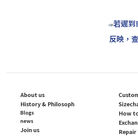
若遲到
📣
反映，
查
About us
Custom
History & Philosoph
Sizech
Blogs
How t
news
Exchan
Join us
Repair