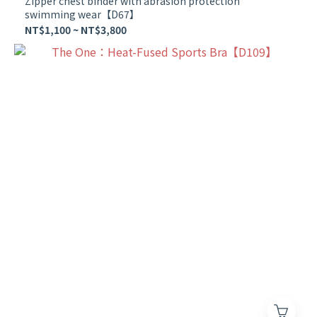
Zipper chest binder with abrasion protection
swimming wear【D67】
NT$1,100 ~ NT$3,800