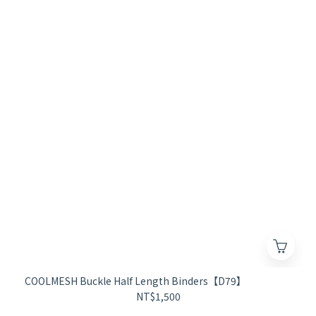
COOLMESH Buckle Half Length Binders【D79】
NT$1,500