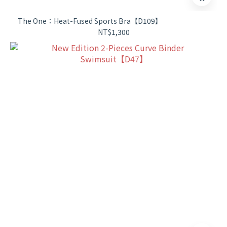
The One：Heat-Fused Sports Bra【D109】
NT$1,300