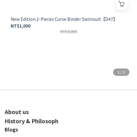
New Edition 2-Pieces Curve Binder Swimsuit【D47】
NT$1,000
NT$3,000
About us
History & Philosoph
Blogs