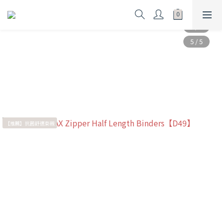
【推薦】抗菌舒適束襯