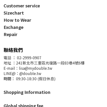
Customer service
Sizechart
How to Wear
Exchange
Repair
聯絡我們
電話
：
02-2999-0907
地址
：
241新北市三重區光復路一段83巷4號6樓
E-mail：lisa@mydouble.tw
LINE@：@double.tw
時間：
09:30-18:30 (假日休息)
Shopping Information
Global shipping fee