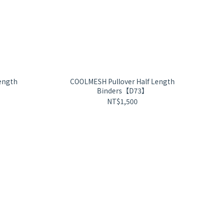
ength
COOLMESH Pullover Half Length
Binders【D73】
NT$1,500