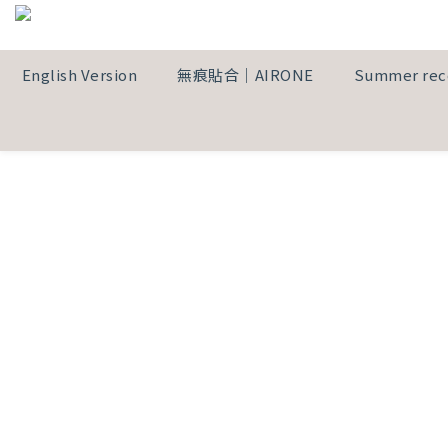
English Version
無痕貼合｜AIRONE
Summer re