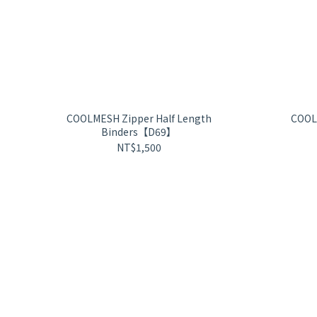
COOLMESH Zipper Half Length
COOL
Binders【D69】
NT$1,500