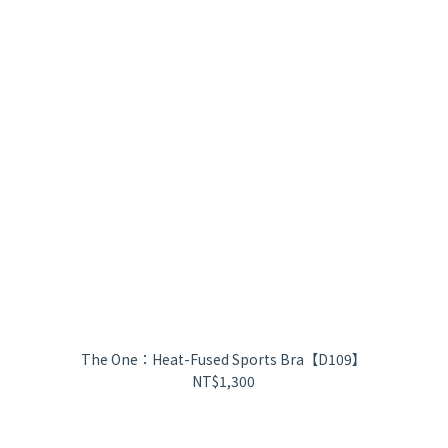
The One：Heat-Fused Sports Bra【D109】
NT$1,300