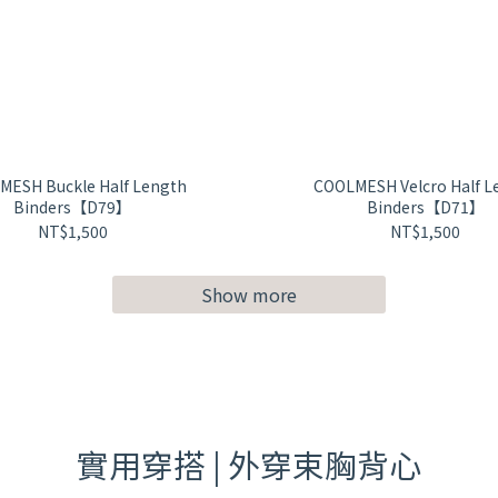
MESH Buckle Half Length
COOLMESH Velcro Half L
Binders【D79】
Binders【D71】
NT$1,500
NT$1,500
Show more
實用穿搭 | 外穿束胸背心