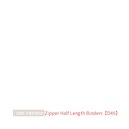
【推薦】抗菌舒適束襯