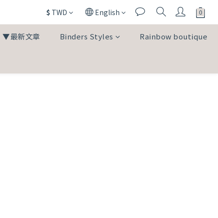
$
TWD
English
▼最新文章
Binders Styles
Rainbow boutique