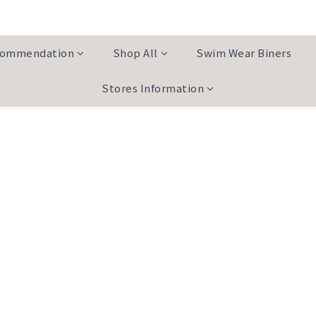
commendation
Shop All
Swim Wear Biners
Stores Information