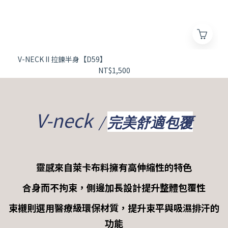
V-NECK II 拉鍊半身【D59】
NT$1,500
V-neck
/
完美舒適包覆
靈感來自萊卡布料擁有高伸縮性的特色
合身而不拘束，側邊加長設計提升整體包覆性
束襯則選用醫療級環保材質，提升束平與吸濕排汗的
功能