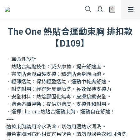
The One 熱貼合運動束胸 排扣款
【D109】
．革命性設計
    熱貼合無縫技術：減少摩擦，提升舒適度。
．完美貼合與卓越支撐：精確貼合身體曲線。
．輕薄透氣：保持輕盈透氣，運動中乾爽舒適。
．耐洗耐用：經得起反覆清洗，長效保持支撐力
．安全材料：熱熔膠固化無毒，皮膚接觸安全。
．適合各種運動：提供舒適度、支撐性和耐用。
．選擇The one熱貼合運動束胸，運動自在舒適！
----
這款束胸請用冷水洗滌，切勿用溫熱水清洗。
裸色束胸因布料材質容易吃色，請勿與深色衣物同時洗