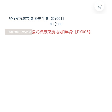
加強式棉感束胸-黏貼半身【DY001】
NT$980
【親膚推薦】極致呵護