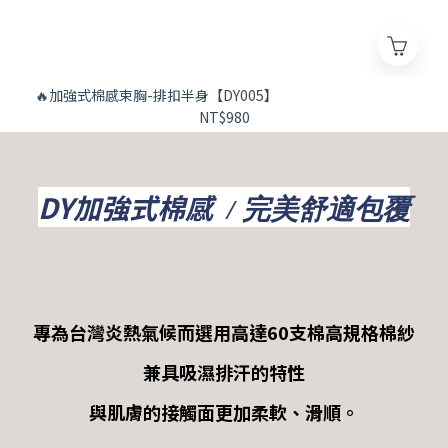
🔥加強式棉感束胸-排扣半身【DY005】
NT$980
DY加強式棉感
/ 完美舒適包覆
專為台灣炎熱氣候而選用高達60支棉高規格棉紗
兼具吸濕排汗的特性
與肌膚的接觸面更加柔軟、滑順。