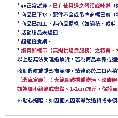
* 非正常試穿，
已有使用過之髒污或味道
（
* 商品已下水、配件不全或吊牌商標已剪
* 商品已加工，非商品原樣（如繡花、裁剪
* 活動贈品未退回。
* 超過鑑賞期。
*
網頁如標示【無提供退貨服務】之特賣、
以上恕無法受理退換貨，若為商品本身或運
收到瑕疵或錯誤商品時，請務必於三日內拍下異
【瑕疵定義】：大範圍破損或髒污、綴飾脫
如為細小線頭或微點、1-2cm誤差、保
※貼心提醒：如因個人因素導致退貨或未領