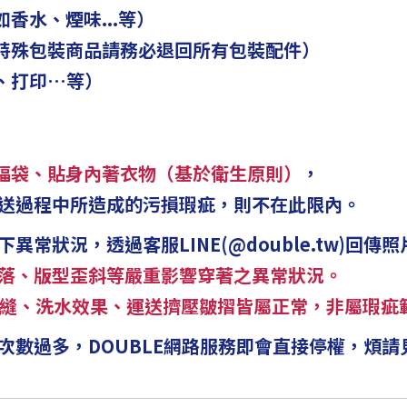
如香水、煙味...等）
（特殊包裝商品請務必退回所有包裝配件）
、打印…等）
福袋、貼身內著衣物（基於衛生原則）
，
送過程中所造成的污損瑕疵，則不在此限內。
常狀況，透過客服LINE(@double.tw)回
落、版型歪斜等嚴重影響穿著之異常狀況。
護車縫、洗水效果、運送擠壓皺摺皆屬正常，非屬瑕疵
次數過多，DOUBLE網路服務即會直接停權，煩