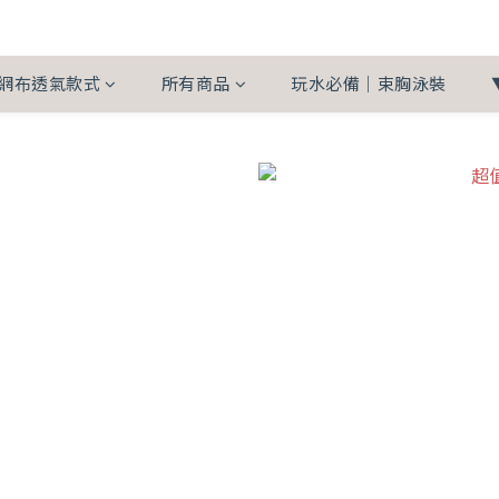
網布透氣款式
所有商品
玩水必備｜束胸泳裝