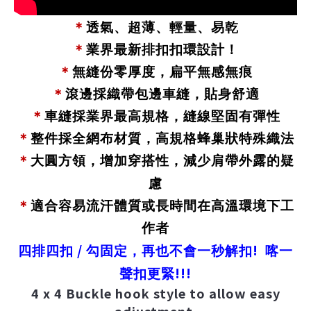
＊
透氣、超薄、輕量、易乾
＊
業界最新排扣扣環設計！
＊
無縫份零厚度，扁平無感無痕
＊
滾邊採織帶包邊車縫，貼身舒適
＊
車縫採業界最高規格，縫線堅固有彈性
＊
整件採全網布材質，高規格蜂巢狀特殊織法
＊
大圓方領，增加穿搭性，減少肩帶外露的疑
慮
＊
適合容易流汗體質或長時間在高溫環境下工
作者
/
!
四排四扣
勾固定，再也不會一秒解扣
喀一
!!!
聲扣更緊
4 x 4 Buckle hook style to allow easy