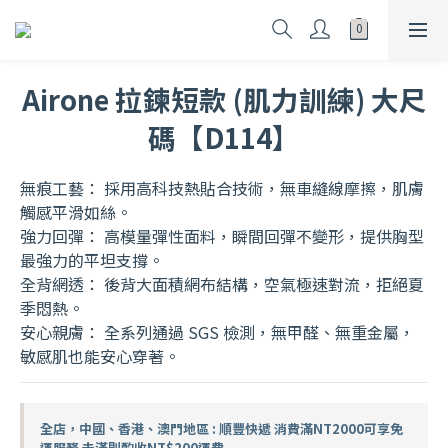
Airone 拉鍊短款 (肌力訓練) 大尺
碼【D114】
無痕工藝： 採用高科技熱貼合技術，無車縫線摩擦，肌膚
觸感平滑如絲。
強力回彈： 高模量彈性面料，瞬間回彈不變形，提供胸型
最強力的平坦支撐。
全背網透： 後背大面積網布結構，空氣極速對流，拒絕夏
季悶熱。
安心親膚： 全系列通過 SGS 檢測，無甲醛、無重金屬，
敏感肌也能安心穿著。
全店，中國、香港、澳門地區 : 順豐快遞 消費滿NT2000可享免
運服務 未滿則酌收NT$200運費