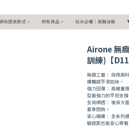
網布透氣款式
所有商品
玩水必備｜束胸泳裝
Airone 
訓練)【D1
無痕工藝： 採用高
膚觸感平滑如絲。
強力回彈： 高模量
型最強力的平坦支撐
全背網透： 後背大
夏季悶熱。
安心親膚： 全系列通
敏感肌也能安心穿著