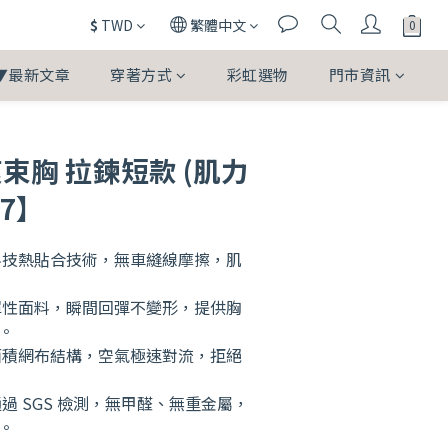
$
TWD
繁體中文
▼最新文章
穿著方式
彩虹選物
門市資訊
無痕束胸 拉鍊短款 (肌力
17】
科技熱貼合技術，無車縫線摩擦，肌
彈性面料，瞬間回彈不變形，提供胸
。
面積網布結構，空氣極速對流，拒絕
過 SGS 檢測，無甲醛、無重金屬，
。