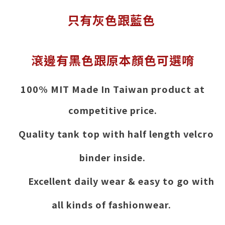
只有灰色跟藍色
滾邊有黑色跟原本顏色可選唷
1
00% MIT Made In Taiwan product at
competitive price.
Quality tank top with half length velcro
binder inside.
Excellent daily wear & easy to go with
all kinds of fashionwear.