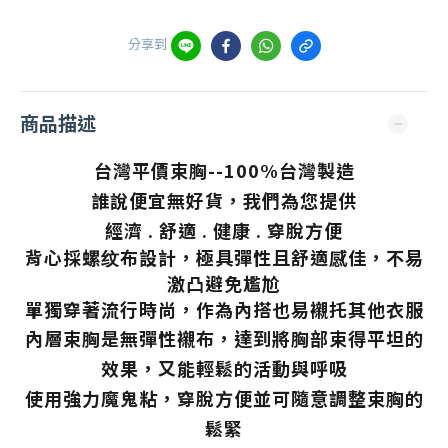
分享到
商品描述
台灣平價束胸--100%台灣製造
誰說便宜無好貨
，我們為您提供
經濟 . 舒適 . 健康 . 穿脫方便
背心採螺纹布設計
，
極具彈性且舒適感佳，
不易
激凸避免尷尬
單獨
穿著流行時尚
，
作為內搭也易襯托其他衣服
內層束胸是
無彈性
襯布
，
達到將胸部束得平坦的
效果
，
又能輕鬆的活動與呼吸
使用強力魔鬼粘
，穿脫方便並可隨意調整束胸的
鬆緊