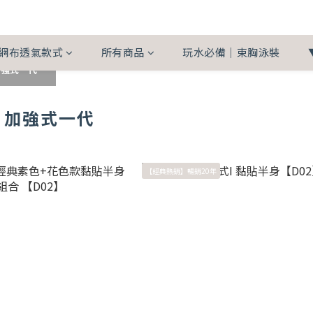
網布透氣款式
所有商品
玩水必備｜束胸泳裝
加強式一代
｜加強式一代
【經典熱銷】暢銷20年