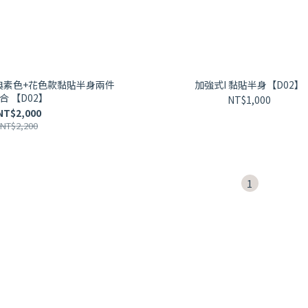
典素色+花色款黏貼半身兩件
加強式I 黏貼半身【D02】
合 【D02】
NT$1,000
NT$2,000
NT$2,200
1