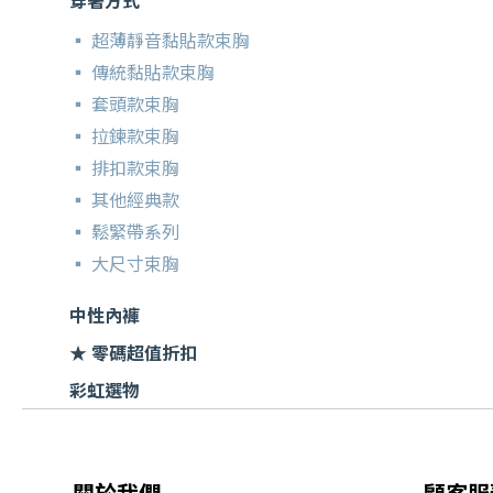
穿著方式
▪ 超薄靜音黏貼款束胸
▪ 傳統黏貼款束胸
▪ 套頭款束胸
▪ 拉鍊款束胸
▪ 排扣款束胸
▪ 其他經典款
▪ 鬆緊帶系列
▪ 大尺寸束胸
中性內褲
★ 零碼超值折扣
彩虹選物
關於我們
顧客服