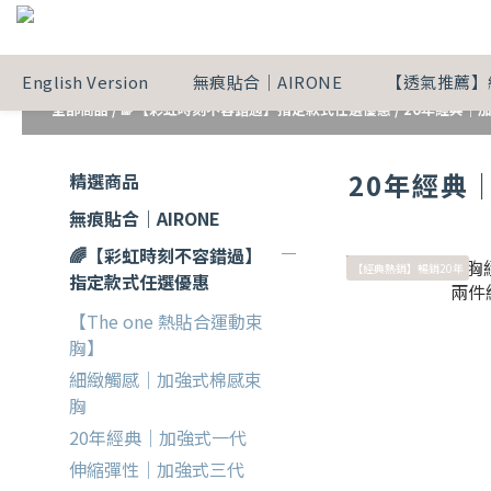
English Version
無痕貼合｜AIRONE
【透氣推薦】
全部商品
/
🌈【彩虹時刻不容錯過】指定款式任選優惠
/
20年經典｜
20年經典
精選商品
無痕貼合｜AIRONE
🌈【彩虹時刻不容錯過】
【經典熱銷】暢銷20年
指定款式任選優惠
【The one 熱貼合運動束
胸】
細緻觸感｜加強式棉感束
胸
20年經典｜加強式一代
伸縮彈性｜加強式三代