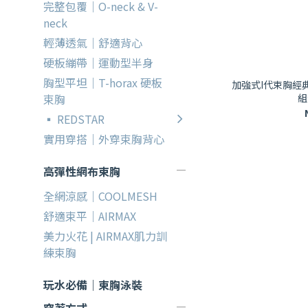
完整包覆｜O-neck & V-
neck
輕薄透氣｜舒適背心
硬板繃帶｜運動型半身
胸型平坦｜T-horax 硬板
加強式I代束胸經
組
束胸
▪ REDSTAR
實用穿搭｜外穿束胸背心
高彈性網布束胸
全網涼感｜COOLMESH
舒適束平｜AIRMAX
美力火花 | AIRMAX肌力訓
練束胸
玩水必備｜束胸泳裝